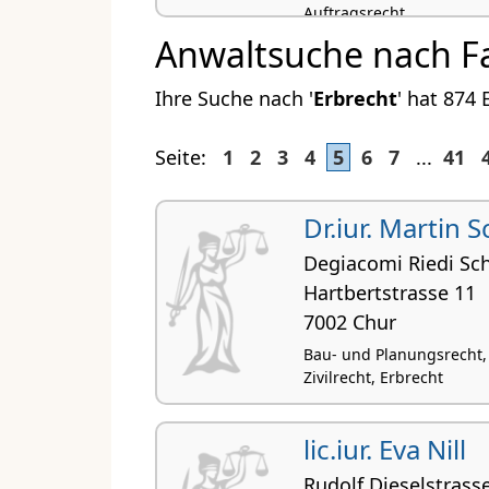
Auftragsrecht
Anwaltsuche nach F
Ihre Suche nach '
Erbrecht
' hat 874 
Seite:
1
2
3
4
5
6
7
...
41
Dr.iur. Martin 
Degiacomi Riedi Sc
Hartbertstrasse 11
7002 Chur
Bau- und Planungsrecht, 
Zivilrecht, Erbrecht
lic.iur. Eva Nill
Rudolf Dieselstrass