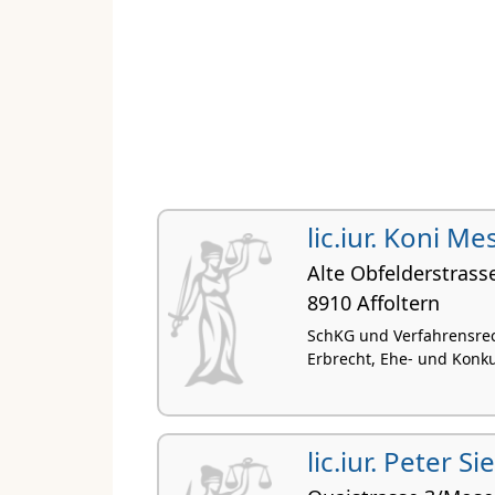
lic.iur. Koni 
Alte Obfelderstrass
8910 Affoltern
SchKG und Verfahrensrech
Erbrecht, Ehe- und Konk
lic.iur. Peter Si