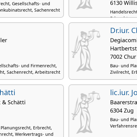
6130 Willi
echt, Gesellschafts- und
onkubinatsrecht, Sachenrecht
Handelsrecht,
Erbrecht
Dr.iur. 
ler
Degiacomi
Hartbertst
7002 Chur
ellschafts- und Firmenrecht,
Bau- und Pla
t, Sachenrecht, Arbeitsrecht
Zivilrecht, E
hätti
lic.iur.
 & Schätti
Baarerstr
6304 Zug
Bau- und Pla
Verfahrensre
Planungsrecht, Erbrecht,
nrecht, Werkvertrags- und