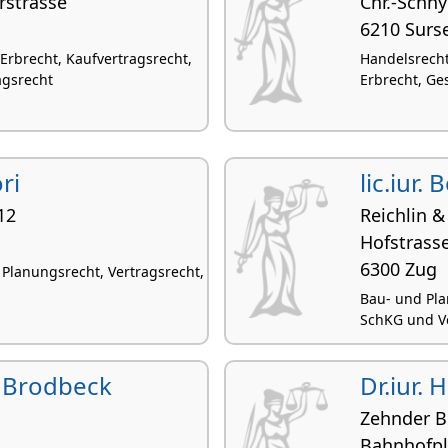
rstrasse
Chr.-Schny
6210 Surs
, Erbrecht, Kaufvertragsrecht,
Handelsrecht
agsrecht
Erbrecht, Ge
ri
lic.iur
12
Reichlin &
Hofstrass
6300 Zug
Planungsrecht, Vertragsrecht,
Bau- und Pla
SchKG und Ve
e Brodbeck
Dr.iur.
Zehnder Bo
Bahnhofpl