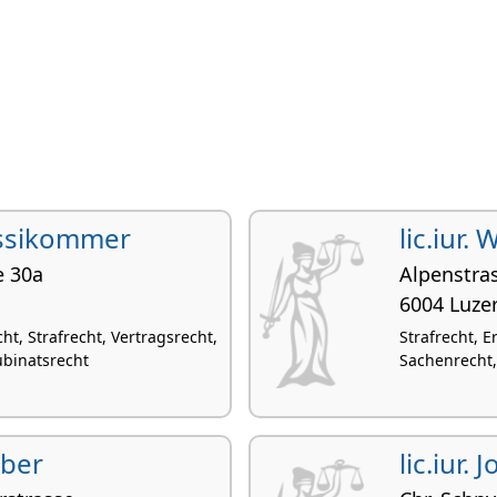
Messikommer
lic.iur.
e 30a
Alpenstra
6004 Luze
t, Strafrecht, Vertragsrecht,
Strafrecht, 
ubinatsrecht
Sachenrecht,
eber
lic.iur. 