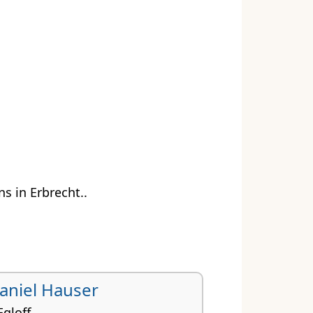
s in Erbrecht..
 Daniel Hauser
gloff