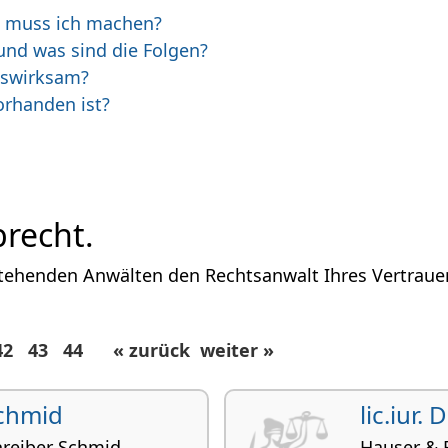
s muss ich machen?
und was sind die Folgen?
tswirksam?
orhanden ist?
brecht.
tehenden Anwälten den Rechtsanwalt Ihres Vertrauen
42
43
44
« zurück
weiter »
Schmid
lic.iur.
hreiber Schmid
Hauser & E