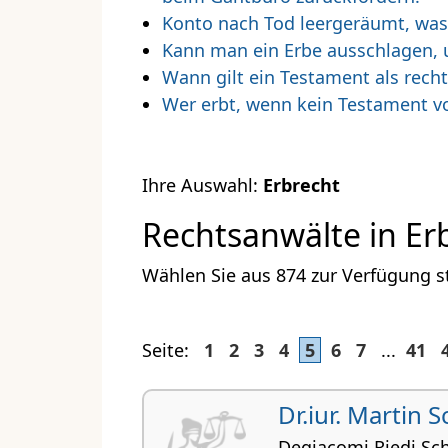
Konto nach Tod leergeräumt, wa
Kann man ein Erbe ausschlagen, 
Wann gilt ein Testament als rech
Wer erbt, wenn kein Testament v
Ihre Auswahl:
Erbrecht
Rechtsanwälte in Er
Wählen Sie aus 874 zur Verfügung s
Seite:
1
2
3
4
5
6
7
...
41
Dr.iur. Martin 
Degiacomi Riedi Sc