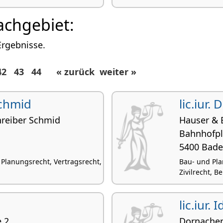
achgebiet:
Ergebnisse.
42
43
44
« zurück
weiter »
Schmid
lic.iur.
hreiber Schmid
Hauser & E
Bahnhofpl
5400 Bad
Planungsrecht, Vertragsrecht,
Bau- und Pla
Zivilrecht, 
lic.iur. 
e 2
Dornacher