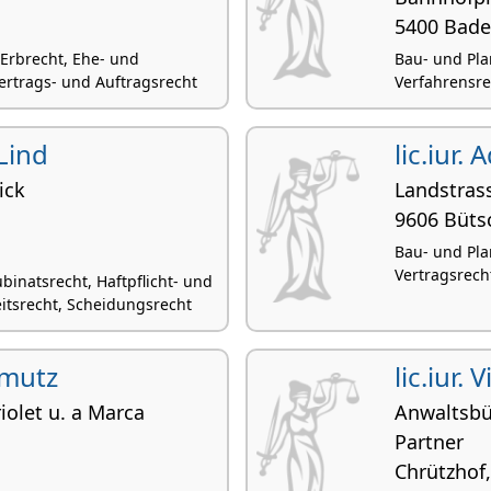
5400 Bad
, Erbrecht, Ehe- und
Bau- und Pla
ertrags- und Auftragsrecht
Verfahrensrec
 Lind
lic.iur. 
ick
Landstras
9606 Büts
Bau- und Pla
Vertragsrecht
binatsrecht, Haftpflicht- und
itsrecht, Scheidungsrecht
hmutz
lic.iur. 
iolet u. a Marca
Anwaltsbü
Partner
Chrützhof,