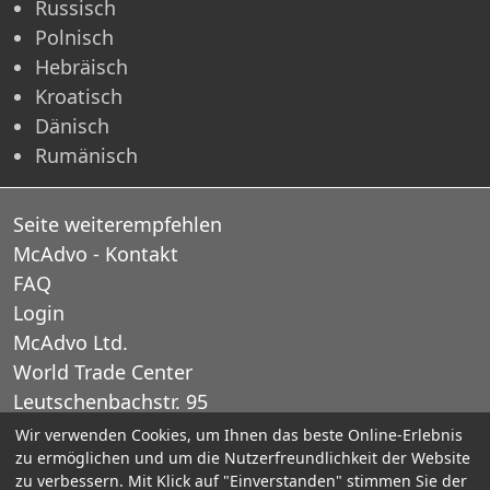
Russisch
Polnisch
Hebräisch
Kroatisch
Dänisch
Rumänisch
Seite weiterempfehlen
McAdvo - Kontakt
FAQ
Login
McAdvo Ltd.
World Trade Center
Leutschenbachstr. 95
CH-8050 Zurich
Wir verwenden Cookies, um Ihnen das beste Online-Erlebnis
zu ermöglichen und um die Nutzerfreundlichkeit der Website
Schweiz
zu verbessern. Mit Klick auf "Einverstanden" stimmen Sie der