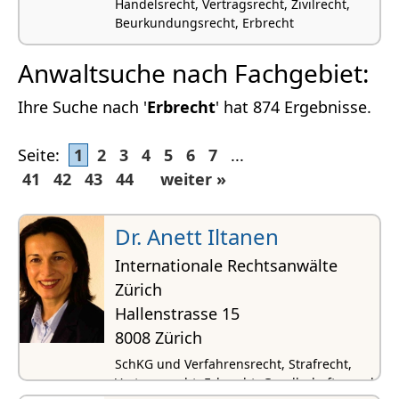
Handelsrecht, Vertragsrecht, Zivilrecht,
Beurkundungsrecht, Erbrecht
Anwaltsuche nach Fachgebiet:
Ihre Suche nach '
Erbrecht
' hat 874 Ergebnisse.
Seite:
1
2
3
4
5
6
7
...
41
42
43
44
weiter »
Dr. Anett Iltanen
Internationale Rechtsanwälte
Zürich
Hallenstrasse 15
8008 Zürich
SchKG und Verfahrensrecht, Strafrecht,
Vertragsrecht, Erbrecht, Gesellschafts- und