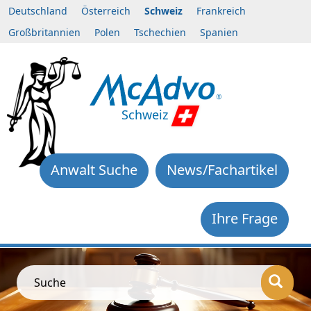
Deutschland
Österreich
Schweiz
Frankreich
Großbritannien
Polen
Tschechien
Spanien
Schweiz
Anwalt Suche
News/Fachartikel
Ihre Frage
Suche