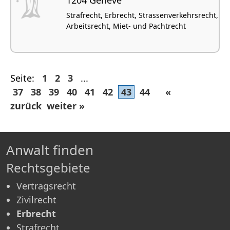
Strafrecht, Erbrecht, Strassenverkehrsrecht,
Arbeitsrecht, Miet- und Pachtrecht
Seite:
1
2
3
...
37
38
39
40
41
42
43
44
«
zurück
weiter »
Anwalt finden
Rechtsgebiete
Vertragsrecht
Zivilrecht
Erbrecht
Strafrecht