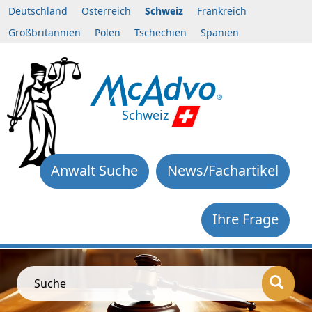
Deutschland
Österreich
Schweiz
Frankreich
Großbritannien
Polen
Tschechien
Spanien
Schweiz
Anwalt Suche
News/Fachartikel
Ihre Frage
Suche