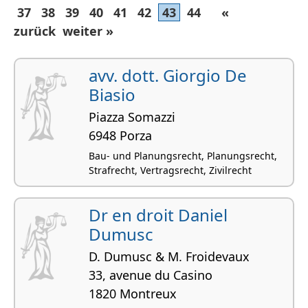
37
38
39
40
41
42
43
44
«
zurück
weiter »
avv. dott. Giorgio De
Biasio
Piazza Somazzi
6948 Porza
Bau- und Planungsrecht, Planungsrecht,
Strafrecht, Vertragsrecht, Zivilrecht
Dr en droit Daniel
Dumusc
D. Dumusc & M. Froidevaux
33, avenue du Casino
1820 Montreux