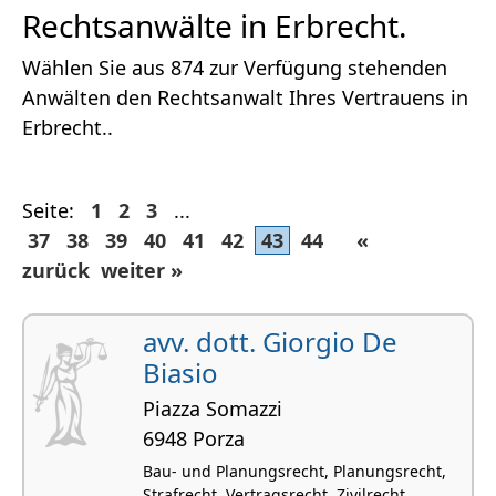
Rechtsanwälte in Erbrecht.
Wählen Sie aus 874 zur Verfügung stehenden
Anwälten den Rechtsanwalt Ihres Vertrauens in
Erbrecht..
Seite:
1
2
3
...
37
38
39
40
41
42
43
44
«
zurück
weiter »
avv. dott. Giorgio De
Biasio
Piazza Somazzi
6948 Porza
Bau- und Planungsrecht, Planungsrecht,
Strafrecht, Vertragsrecht, Zivilrecht