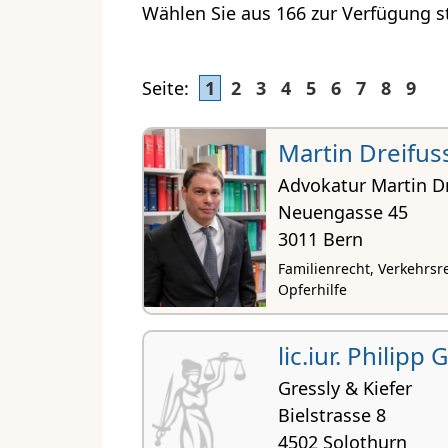
Wählen Sie aus 166 zur Verfügung s
Seite:
1
2
3
4
5
6
7
8
9
Martin Dreifus
Advokatur Martin Dr
Neuengasse 45
3011 Bern
Familienrecht, Verkehrsre
Opferhilfe
lic.iur. Philipp 
Gressly & Kiefer
Bielstrasse 8
4502 Solothurn