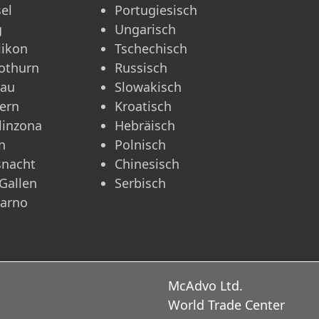
el
Portugiesisch
g
Ungarisch
likon
Tschechisch
othurn
Russisch
rau
Slowakisch
ern
Kroatisch
linzona
Hebräisch
n
Polnisch
snacht
Chinesisch
 Gallen
Serbisch
carno
McAdvo Ltd.
World Trade Center