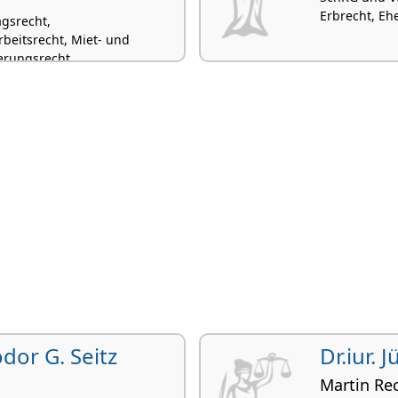
Erbrecht, Eh
gsrecht,
rbeitsrecht, Miet- und
herungsrecht
odor G. Seitz
Dr.iur. 
Martin Re