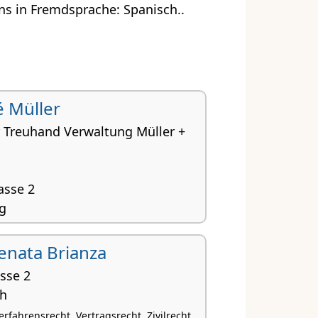
s in Fremdsprache: Spanisch..
é Müller
 Treuhand Verwaltung Müller +
asse 2
g
nungsrecht, Planungsrecht, Handelsrecht,
rbrecht
 Renata Brianza
sse 2
ch
rfahrensrecht, Vertragsrecht, Zivilrecht,