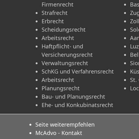
Firmenrecht
Bas
Strafrecht
Zu
Erbrecht
Zol
Scheidungsrecht
Sol
Arbeitsrecht
Aa
Haftpflicht- und
Luz
Versicherungsrecht
Bel
Verwaltungsrecht
Sio
SchKG und Verfahrensrecht
Kü
Arbeitsrecht
St.
Planungsrecht
Lo
Bau- und Planungsrecht
Ehe- und Konkubinatsrecht
Seite weiterempfehlen
McAdvo - Kontakt