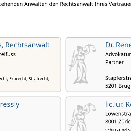
tehenden Anwälten den Rechtsanwalt Ihres Vertrauen
s, Rechtsanwalt
Dr. Ren
eifuss
Advokatur
Partner
Stapferstr
cht, Erbrecht, Strafrecht,
5201 Brug
Bau- und Pla
Zivilrecht, E
Gressly
lic.iur.
Löwenstra
8001 Züri
SchKG und Ve