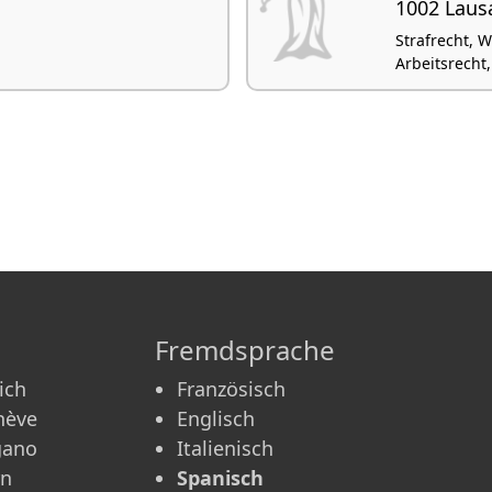
1002 Laus
Strafrecht, 
Arbeitsrecht
Fremdsprache
ich
Französisch
nève
Englisch
gano
Italienisch
rn
Spanisch