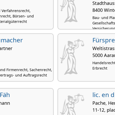
Stadthaus
8400 Wint
 Verfahrensrecht,
nrecht, Börsen- und
Bau- und Pla
erialgüterrecht
Gesellschafts
Versicherung
humacher
Fürspr
artner
Weltistras
5000 Aara
Handelsrecht,
Erbrecht
 und Firmenrecht, Sachenrecht,
ertrags- und Auftragsrecht
 Fäh
lic. en
mann
Pache, He
11-12, pla