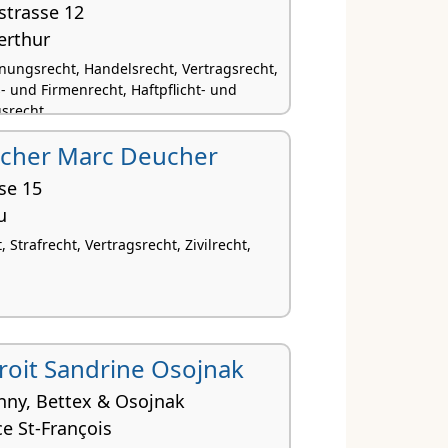
strasse 12
erthur
nungsrecht, Handelsrecht, Vertragsrecht,
- und Firmenrecht, Haftpflicht- und
srecht
echer Marc Deucher
se 15
u
 Strafrecht, Vertragsrecht, Zivilrecht,
 droit Sandrine Osojnak
nny, Bettex & Osojnak
ce St-François