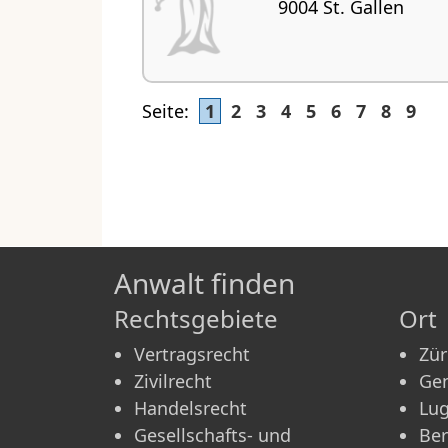
9004 St. Gallen
Seite:
1
2
3
4
5
6
7
8
9
Anwalt finden
Rechtsgebiete
Ort
Vertragsrecht
Zür
Zivilrecht
Ge
Handelsrecht
Lu
Gesellschafts- und
Be