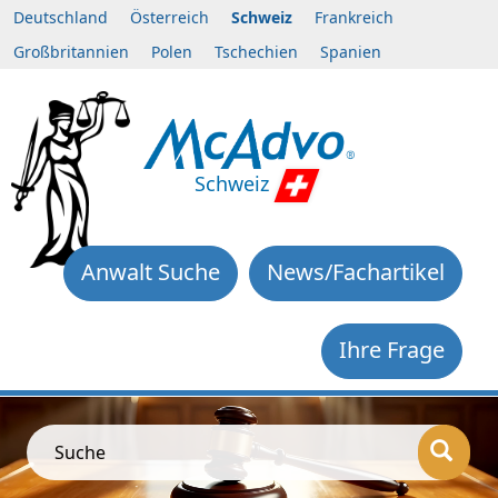
Deutschland
Österreich
Schweiz
Frankreich
Großbritannien
Polen
Tschechien
Spanien
Schweiz
Anwalt Suche
News/Fachartikel
Ihre Frage
Suche