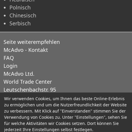
Polnisch
Chinesisch
Serbisch
Seite weiterempfehlen
McAdvo - Kontakt
FAQ
Login
McAdvo Ltd.
World Trade Center
Leutschenbachstr. 95
CH-8050 Zurich
Wir verwenden Cookies, um Ihnen das beste Online-Erlebnis
zu ermöglichen und um die Nutzerfreundlichkeit der Website
Schweiz
zu verbessern. Mit Klick auf "Einverstanden" stimmen Sie der
Verwendung von Cookies zu. Unter "Einstellungen", sehen Sie
E-Mail: office@mcadvo.com
für welche Aktivitäten wir Cookies setzen. Dort können Sie
jederzeit Ihre Einstellungen selbst festlegen.