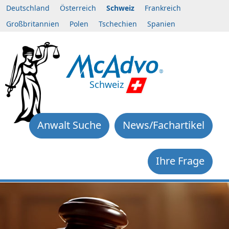
Deutschland
Österreich
Schweiz
Frankreich
Großbritannien
Polen
Tschechien
Spanien
Schweiz
Anwalt Suche
News/Fachartikel
Ihre Frage
Anwalt - Rechtsanwalt - Suche
Über 223.000 deutsche, österreichische, schweizerische, britische,