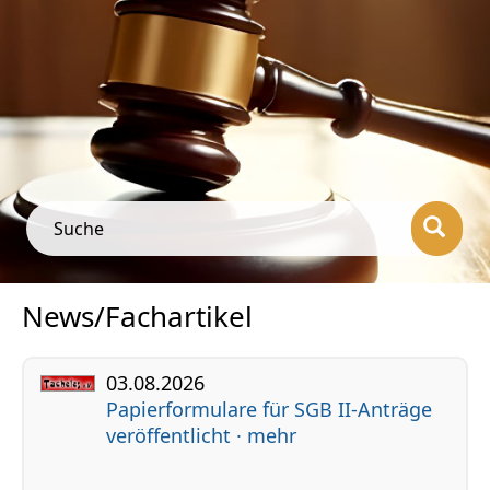
spanische und französische Rechtsanwälte sind bei uns gelistet, sortiert
nach PLZ, Rechtsgebieten und Namen. Hier finden Sie Ihren Anwalt des
Vertrauens.
» Zur Detailsuche...
» Zur Anwaltsregistrierung...
Suche
News/Fachartikel
03.08.2026
Papierformulare für SGB II-Anträge
veröffentlicht · mehr