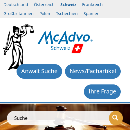
Deutschland
Österreich
Schweiz
Frankreich
Großbritannien
Polen
Tschechien
Spanien
Schweiz
Anwalt Suche
News/Fachartikel
Ihre Frage
Suche