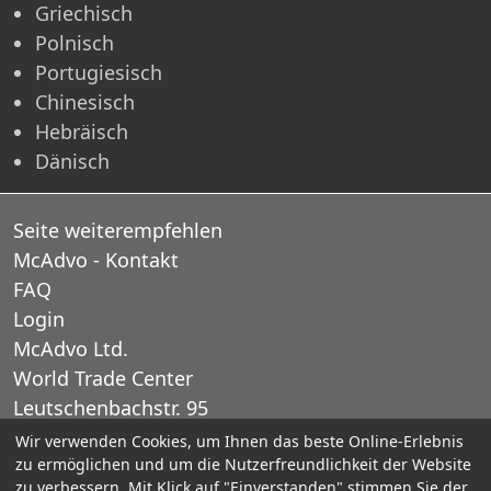
Griechisch
Polnisch
Portugiesisch
Chinesisch
Hebräisch
Dänisch
Seite weiterempfehlen
McAdvo - Kontakt
FAQ
Login
McAdvo Ltd.
World Trade Center
Leutschenbachstr. 95
CH-8050 Zurich
Wir verwenden Cookies, um Ihnen das beste Online-Erlebnis
zu ermöglichen und um die Nutzerfreundlichkeit der Website
Schweiz
zu verbessern. Mit Klick auf "Einverstanden" stimmen Sie der