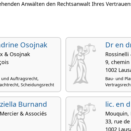
ehenden Anwälten den Rechtsanwalt Ihres Vertrauens
andrine Osojnak
Dr en d
ex & Osojnak
Rossinelli
çois
9, chemin
1002 Laus
- und Auftragsrecht,
Bau- und Pla
Pachtrecht, Scheidungsrecht
Vertragsrecht
aziella Burnand
lic. en 
Mercier & Associés
Mouquin, 
33, rue de
1002 Laus