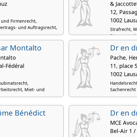
muz
& Jaccotte
12, Passag
1002 Laus
- und Firmenrecht,
ertrags- und Auftragsrecht,
Strafrecht, 
Strassenverk
Pachtrecht
ésar Montalto
Dr en d
ontalto
Pache, He
al-Fédéral
11, place 
1002 Laus
kubinatsrecht,
Handelsrecht,
rbeitsrecht, Miet- und
Sachenrecht
rôme Bénédict
Dr en dr
MCE Avoc
Bel-Air 1 