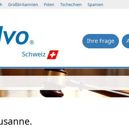
ch
Großbritannien
Polen
Tschechien
Spanien
Ihre Frage
Schweiz
usanne.