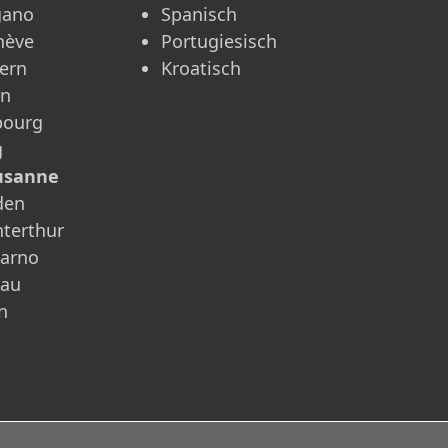
gano
Spanisch
nève
Portugiesisch
ern
Kroatisch
rn
bourg
g
usanne
den
terthur
carno
rau
n