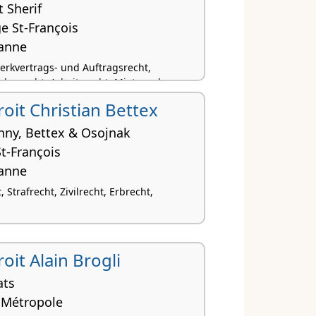
t Sherif
e St-François
anne
Werkvertrags- und Auftragsrecht,
ehrsrecht, Arbeitsrecht, Miet- und
roit Christian Bettex
nny, Bettex & Osojnak
St-François
anne
 Strafrecht, Zivilrecht, Erbrecht,
oit Alain Brogli
ats
/ Métropole