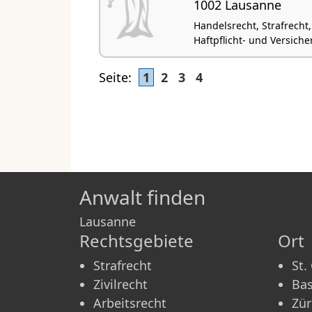
1002 Lausanne
Handelsrecht, Strafrecht, 
Haftpflicht- und Versich
Seite:
1
2
3
4
Anwalt finden
Lausanne
Rechtsgebiete
Ort
Strafrecht
St.
Zivilrecht
Bas
Arbeitsrecht
Zür