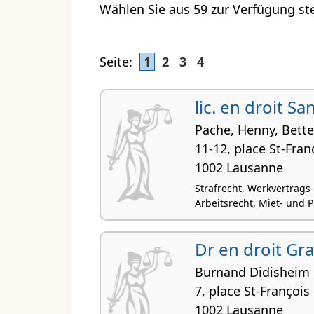
Wählen Sie aus 59 zur Verfügung st
Seite:
1
2
3
4
lic. en droit S
Pache, Henny, Bett
11-12, place St-Fran
1002 Lausanne
Strafrecht, Werkvertrags
Arbeitsrecht, Miet- und 
Dr en droit Gr
Burnand Didisheim 
7, place St-François
1002 Lausanne