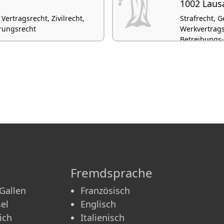
1002 Laus
Vertragsrecht, Zivilrecht,
Strafrecht, G
erungsrecht
Werkvertrags
Betreibungs-
Fremdsprache
 Gallen
Französisch
el
Englisch
ich
Italienisch