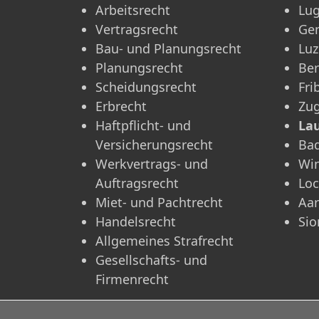
Arbeitsrecht
Lu
Vertragsrecht
Ge
Bau- und Planungsrecht
Luz
Planungsrecht
Be
Scheidungsrecht
Fri
Erbrecht
Zu
Haftpflicht- und
La
Versicherungsrecht
Ba
Werkvertrags- und
Win
Auftragsrecht
Lo
Miet- und Pachtrecht
Aa
Handelsrecht
Sio
Allgemeines Strafrecht
Gesellschafts- und
Firmenrecht