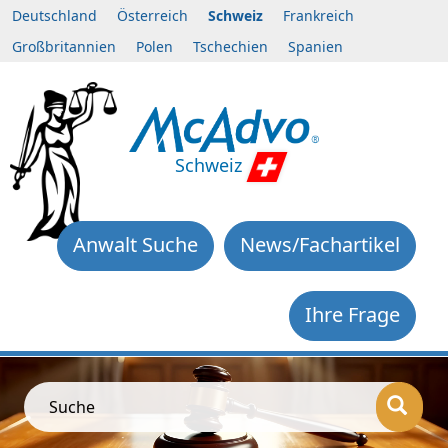
Deutschland
Österreich
Schweiz
Frankreich
Großbritannien
Polen
Tschechien
Spanien
Schweiz
Anwalt Suche
News/Fachartikel
Ihre Frage
Suche