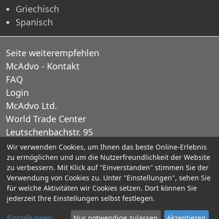
Griechisch
Spanisch
Seite weiterempfehlen
McAdvo - Kontakt
FAQ
Login
McAdvo Ltd.
World Trade Center
Leutschenbachstr. 95
CH-8050 Zurich
Wir verwenden Cookies, um Ihnen das beste Online-Erlebnis
zu ermöglichen und um die Nutzerfreundlichkeit der Website
Schweiz
zu verbessern. Mit Klick auf "Einverstanden" stimmen Sie der
Verwendung von Cookies zu. Unter "Einstellungen", sehen Sie
E-Mail: office@mcadvo.com
für welche Aktivitäten wir Cookies setzen. Dort können Sie
jederzeit Ihre Einstellungen selbst festlegen.
© 2005-2025 McAdvo Ltd.
Einstellungen
Nur notwendige zulassen
Akzeptieren