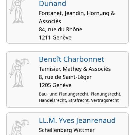
Dunand
Fontanet, Jeandin, Hornung &
Associés
84, rue du Rhône
1211 Genève
Bau- und Planungsrecht, Planungsrecht,
Handelsrecht, SchKG und Verfahrensrecht,
Benoît Charbonnet
Vertragsrecht
Tamisier, Mathey & Associés
8, rue de Saint-Léger
1205 Genève
Bau- und Planungsrecht, Planungsrecht,
Handelsrecht, Strafrecht, Vertragsrecht
LL.M. Yves Jeanrenaud
Schellenberg Wittmer