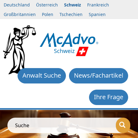
Deutschland
Österreich
Schweiz
Frankreich
Großbritannien
Polen
Tschechien
Spanien
Schweiz
Anwalt Suche
News/Fachartikel
Ihre Frage
Suche