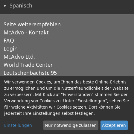
Spanisch
Seite weiterempfehlen
McAdvo - Kontakt
FAQ
Login
McAdvo Ltd.
World Trade Center
Leutschenbachstr. 95
CH-8050 Zurich
Wir verwenden Cookies, um Ihnen das beste Online-Erlebnis
zu ermöglichen und um die Nutzerfreundlichkeit der Website
Schweiz
zu verbessern. Mit Klick auf "Einverstanden" stimmen Sie der
Verwendung von Cookies zu. Unter "Einstellungen", sehen Sie
E-Mail: office@mcadvo.com
für welche Aktivitäten wir Cookies setzen. Dort können Sie
jederzeit Ihre Einstellungen selbst festlegen.
© 2005-2025 McAdvo Ltd.
Einstellungen
Nur notwendige zulassen
Akzeptieren
Impressum
Kontaktieren Sie uns