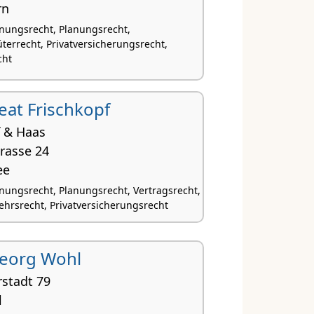
rn
nungsrecht, Planungsrecht,
terrecht, Privatversicherungsrecht,
cht
Beat Frischkopf
f & Haas
rasse 24
ee
nungsrecht, Planungsrecht, Vertragsrecht,
ehrsrecht, Privatversicherungsrecht
 Georg Wohl
rstadt 79
l