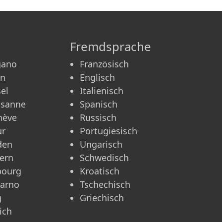
Fremdsprache
gano
Französisch
rn
Englisch
el
Italienisch
usanne
Spanisch
nève
Russisch
ur
Portugiesisch
den
Ungarisch
ern
Schwedisch
bourg
Kroatisch
carno
Tschechisch
g
Griechisch
ich