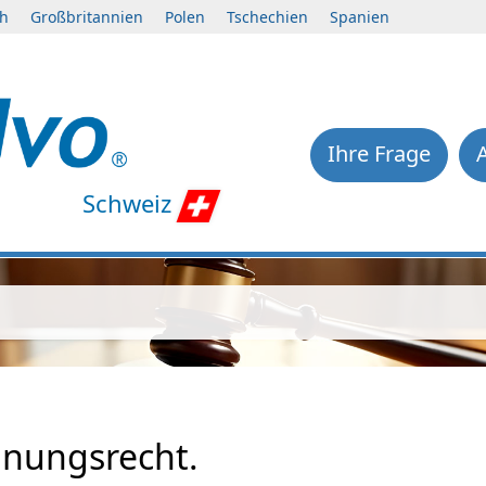
ch
Großbritannien
Polen
Tschechien
Spanien
Ihre Frage
Schweiz
anungsrecht.