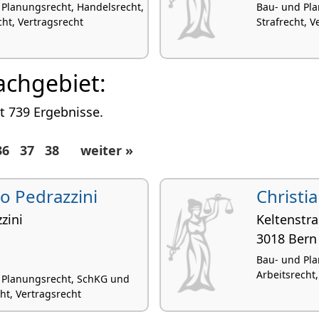
 Planungsrecht, Handelsrecht,
Bau- und Pla
ht, Vertragsrecht
Strafrecht, V
achgebiet:
at 739 Ergebnisse.
36
37
38
weiter »
co Pedrazzini
Christi
zini
Keltenstra
3018 Bern
Bau- und Pla
Arbeitsrecht
 Planungsrecht, SchKG und
ht, Vertragsrecht