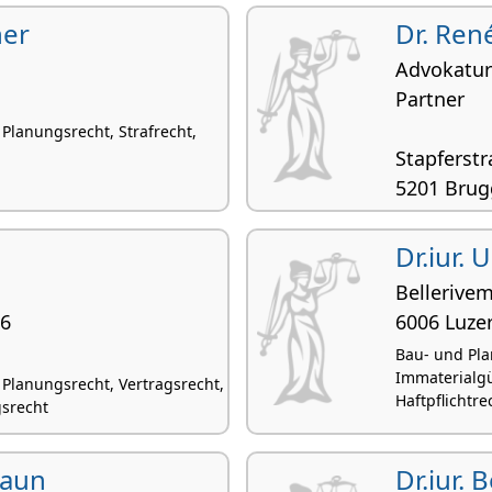
her
Dr. Ren
Advokatur
Partner
Planungsrecht, Strafrecht,
Stapferstr
5201 Brug
Bau- und Pla
Zivilrecht, E
Dr.iur.
Bellerivem
56
6006 Luze
Bau- und Pla
Immaterialgü
Planungsrecht, Vertragsrecht,
Haftpflichtre
gsrecht
raun
Dr.iur. 