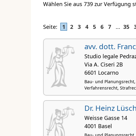
Wählen Sie aus 739 zur Verfügung s
Seite:
1
2
3
4
5
6
7
...
35
avv. dott. Fran
Studio legale Pedraz
Via A. Ciseri 2B
6601 Locarno
Bau- und Planungsrecht,
Verfahrensrecht, Strafrec
Dr. Heinz Lüsc
Weisse Gasse 14
4001 Basel
Bau- und Planungsrecht, 