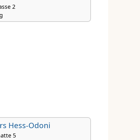
asse 2
g
nungsrecht, Planungsrecht, Handelsrecht,
rbrecht
 Urs Hess-Odoni
atte 5