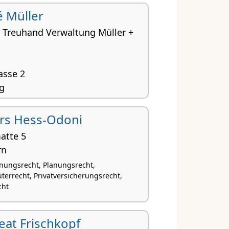
é Müller
 Treuhand Verwaltung Müller +
asse 2
g
nungsrecht, Planungsrecht, Handelsrecht,
rbrecht
 Urs Hess-Odoni
atte 5
rn
nungsrecht, Planungsrecht,
terrecht, Privatversicherungsrecht,
cht
Beat Frischkopf