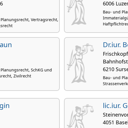
56
6006 Luze
Bau- und Pla
Immaterialgü
Planungsrecht, Vertragsrecht,
Haftpflichtre
gsrecht
raun
Dr.iur. 
Frischkop
Bahnhofst
6210 Surs
 Planungsrecht, SchKG und
recht, Zivilrecht
Bau- und Pla
Strassenverk
gin
lic.iur.
Steinenvo
4051 Base