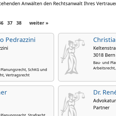
tehenden Anwälten den Rechtsanwalt Ihres Vertrauen
36
37
38
weiter »
co Pedrazzini
Christi
zini
Keltenstra
3018 Bern
Bau- und Pla
Arbeitsrecht
 Planungsrecht, SchKG und
ht, Vertragsrecht
her
Dr. Ren
Advokatur
Partner
Planungsrecht, Strafrecht,