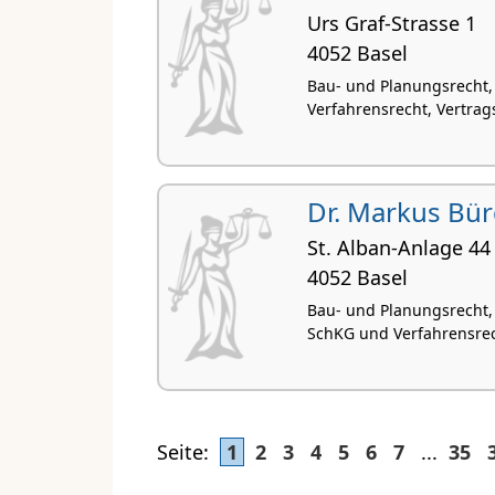
Urs Graf-Strasse 1
4052 Basel
Bau- und Planungsrecht,
Verfahrensrecht, Vertrags
Dr. Markus Bür
St. Alban-Anlage 44
4052 Basel
Bau- und Planungsrecht,
SchKG und Verfahrensrec
Seite:
1
2
3
4
5
6
7
...
35