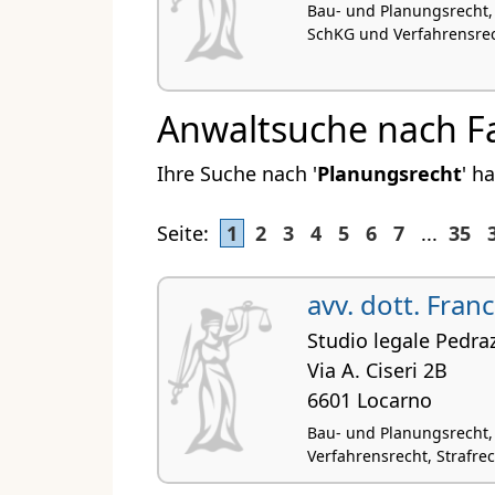
Bau- und Planungsrecht,
SchKG und Verfahrensrec
Anwaltsuche nach F
Ihre Suche nach '
Planungsrecht
' h
Seite:
1
2
3
4
5
6
7
...
35
avv. dott. Fran
Studio legale Pedraz
Via A. Ciseri 2B
6601 Locarno
Bau- und Planungsrecht,
Verfahrensrecht, Strafrec