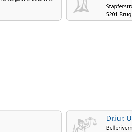
Stapferstr
5201 Brug
Bau- und Pla
Zivilrecht, E
Dr.iur.
Bellerivem