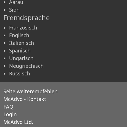
Aarau
Sion
Fremdsprache
Französisch
Englisch
Italienisch
Spanisch
Ungarisch
Neugriechisch
Russisch
Seite weiterempfehlen
McAdvo - Kontakt
FAQ
Login
McAdvo Ltd.