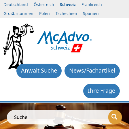
Deutschland
Österreich
Schweiz
Frankreich
Großbritannien
Polen
Tschechien
Spanien
Schweiz
Anwalt Suche
News/Fachartikel
Ihre Frage
Suche