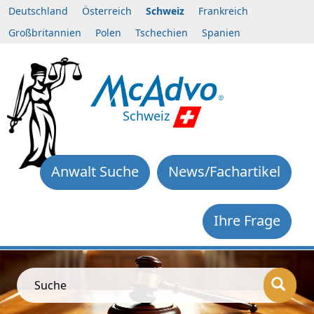
Deutschland
Österreich
Schweiz
Frankreich
Großbritannien
Polen
Tschechien
Spanien
Schweiz
Anwalt Suche
News/Fachartikel
Ihre Frage
Suche