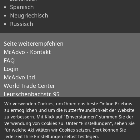
Spanisch
Neugriechisch
Russisch
Seite weiterempfehlen
McAdvo - Kontakt
FAQ
Login
McAdvo Ltd.
World Trade Center
Leutschenbachstr. 95
CH-8050 Zurich
Wir verwenden Cookies, um Ihnen das beste Online-Erlebnis
zu ermöglichen und um die Nutzerfreundlichkeit der Website
Schweiz
zu verbessern. Mit Klick auf "Einverstanden" stimmen Sie der
Verwendung von Cookies zu. Unter "Einstellungen", sehen Sie
E-Mail: office@mcadvo.com
für welche Aktivitäten wir Cookies setzen. Dort können Sie
jederzeit Ihre Einstellungen selbst festlegen.