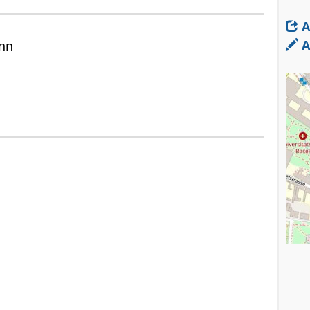
A
A
ann