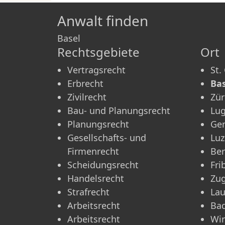
Anwalt finden
Basel
Rechtsgebiete
Ort
Vertragsrecht
St.
Erbrecht
Bas
Zivilrecht
Zür
Bau- und Planungsrecht
Lu
Planungsrecht
Ge
Gesellschafts- und
Luz
Firmenrecht
Be
Scheidungsrecht
Fri
Handelsrecht
Zu
Strafrecht
La
Arbeitsrecht
Ba
Arbeitsrecht
Win