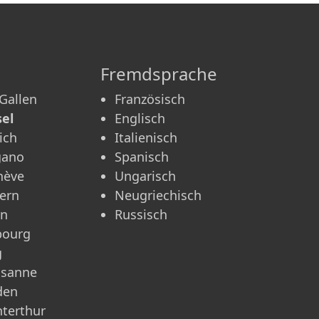
Fremdsprache
 Gallen
Französisch
el
Englisch
ich
Italienisch
gano
Spanisch
nève
Ungarisch
ern
Neugriechisch
rn
Russisch
bourg
g
usanne
den
terthur