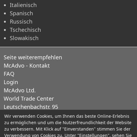
Italienisch
Spanisch
Russisch
Tschechisch
Slowakisch
Seite weiterempfehlen
McAdvo - Kontakt
FAQ
Login
McAdvo Ltd.
World Trade Center
Leutschenbachstr. 95
CH-8050 Zurich
Wir verwenden Cookies, um Ihnen das beste Online-Erlebnis
zu ermöglichen und um die Nutzerfreundlichkeit der Website
Schweiz
zu verbessern. Mit Klick auf "Einverstanden" stimmen Sie der
Verwendung von Cookies zu. Unter "Einstellungen", sehen Sie