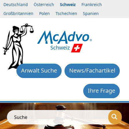
Deutschland
Österreich
Schweiz
Frankreich
Großbritannien
Polen
Tschechien
Spanien
Schweiz
Anwalt Suche
News/Fachartikel
Ihre Frage
Suche