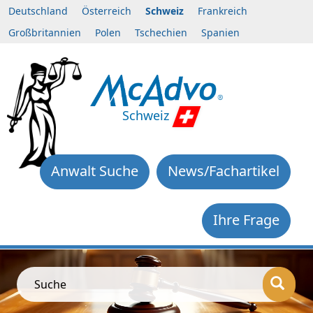
Deutschland
Österreich
Schweiz
Frankreich
Großbritannien
Polen
Tschechien
Spanien
Schweiz
Anwalt Suche
News/Fachartikel
Ihre Frage
Suche