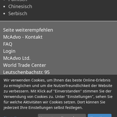
Chinesisch
Serbisch
Seite weiterempfehlen
McAdvo - Kontakt
FAQ
Login
McAdvo Ltd.
World Trade Center
Leutschenbachstr. 95
CH-8050 Zurich
Wir verwenden Cookies, um Ihnen das beste Online-Erlebnis
zu ermöglichen und um die Nutzerfreundlichkeit der Website
Schweiz
zu verbessern. Mit Klick auf "Einverstanden" stimmen Sie der
Verwendung von Cookies zu. Unter "Einstellungen", sehen Sie
E-Mail: office@mcadvo.com
für welche Aktivitäten wir Cookies setzen. Dort können Sie
jederzeit Ihre Einstellungen selbst festlegen.
© 2005-2025 McAdvo Ltd.