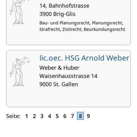
14, Bahnhofstrasse
3900 Brig-Glis
Bau- und Planungsrecht, Planungsrecht,
Strafrecht, Zivilrecht, Beurkundungsrecht
lic.oec. HSG Arnold Weber
Weber & Huber
Waisenhausstrasse 14
9000 St. Gallen
Seite:
1
2
3
4
5
6
7
8
9