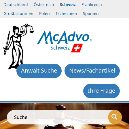
Deutschland
Österreich
Schweiz
Frankreich
Großbritannien
Polen
Tschechien
Spanien
Schweiz
Anwalt Suche
News/Fachartikel
Ihre Frage
Suche