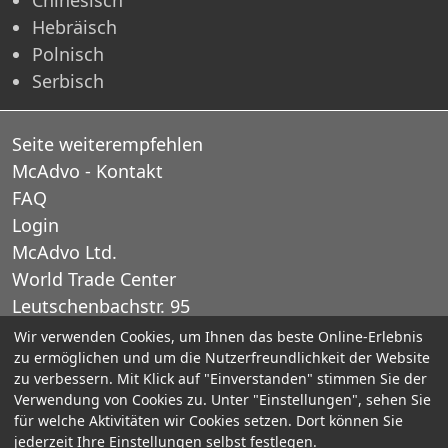
Hebräisch
Polnisch
Serbisch
Seite weiterempfehlen
McAdvo - Kontakt
FAQ
Login
McAdvo Ltd.
World Trade Center
Leutschenbachstr. 95
CH-8050 Zurich
Wir verwenden Cookies, um Ihnen das beste Online-Erlebnis
zu ermöglichen und um die Nutzerfreundlichkeit der Website
Schweiz
zu verbessern. Mit Klick auf "Einverstanden" stimmen Sie der
Verwendung von Cookies zu. Unter "Einstellungen", sehen Sie
E-Mail: office@mcadvo.com
für welche Aktivitäten wir Cookies setzen. Dort können Sie
jederzeit Ihre Einstellungen selbst festlegen.