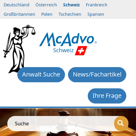
Deutschland
Österreich
Schweiz
Frankreich
Großbritannien
Polen
Tschechien
Spanien
Schweiz
Anwalt Suche
News/Fachartikel
Ihre Frage
Suche