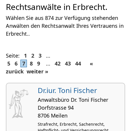
Rechtsanwälte in Erbrecht.
Wählen Sie aus 874 zur Verfügung stehenden
Anwälten den Rechtsanwalt Ihres Vertrauens in
Erbrecht..
Seite:
1
2
3
...
5
6
7
8
9
...
42
43
44
«
zurück
weiter »
Dr.iur. Toni Fischer
Anwaltsbüro Dr. Toni Fischer
Dorfstrasse 94
8706 Meilen
Strafrecht, Erbrecht, Sachenrecht,
Haftpflicht- und Versicherungsrecht,