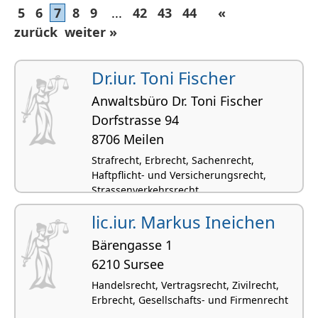
5
6
7
8
9
...
42
43
44
«
zurück
weiter »
Dr.iur. Toni Fischer
Anwaltsbüro Dr. Toni Fischer
Dorfstrasse 94
8706 Meilen
Strafrecht, Erbrecht, Sachenrecht,
Haftpflicht- und Versicherungsrecht,
Strassenverkehrsrecht
lic.iur. Markus Ineichen
Bärengasse 1
6210 Sursee
Handelsrecht, Vertragsrecht, Zivilrecht,
Erbrecht, Gesellschafts- und Firmenrecht