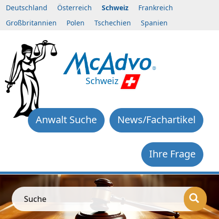
Deutschland
Österreich
Schweiz
Frankreich
Großbritannien
Polen
Tschechien
Spanien
Schweiz
Anwalt Suche
News/Fachartikel
Ihre Frage
Suche