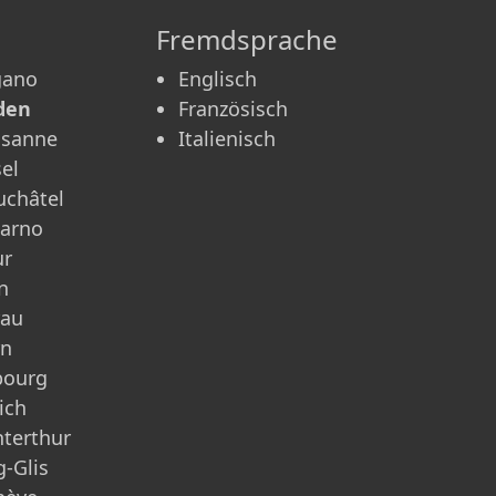
Fremdsprache
gano
Englisch
den
Französisch
usanne
Italienisch
el
châtel
carno
ur
n
rau
rn
bourg
ich
terthur
g-Glis