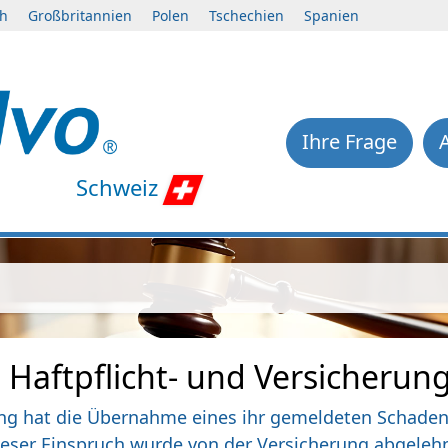
ch
Großbritannien
Polen
Tschechien
Spanien
Ihre Frage
Schweiz
 Haftpflicht- und Versicherun
ung hat die Übernahme eines ihr gemeldeten Schaden
eser Einspruch wurde von der Versicherung abgelehn