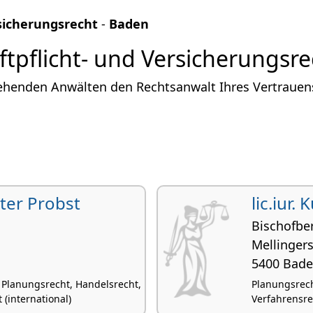
rsicherungsrecht
-
Baden
ftpflicht- und Versicherungsre
ehenden Anwälten den Rechtsanwalt Ihres Vertrauens 
eter Probst
lic.iur.
Bischofbe
Mellingers
5400 Bad
 Planungsrecht, Handelsrecht,
Planungsrech
 (international)
Verfahrensrec