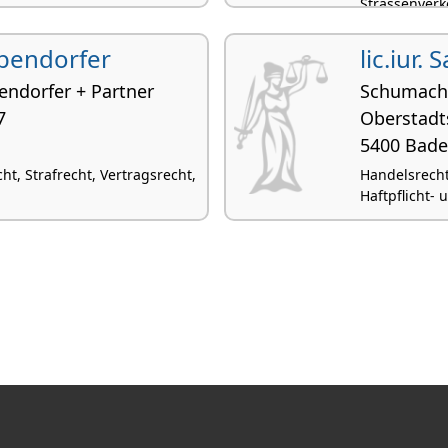
Strassenverk
übendorfer
lic.iur.
endorfer + Partner
Schumache
7
Oberstadt
5400 Bad
t, Strafrecht, Vertragsrecht,
Handelsrecht,
Haftpflicht-