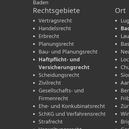
Baden
Rechtsgebiete
Ort
Vertragsrecht
Lu
Handelsrecht
Ba
Erbrecht
La
Planungsrecht
Bas
Bau- und Planungsrecht
Neu
Haftpflicht- und
Lo
Versicherungsrecht
Ch
Scheidungsrecht
Sio
Zivilrecht
Aa
Gesellschafts- und
Be
Firmenrecht
Fri
Ehe- und Konkubinatsrecht
Zür
SchKG und Verfahrensrecht
Win
Strafrecht
Bri