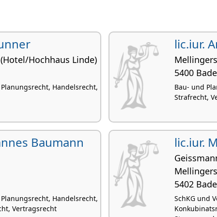
runner
lic.iur. 
 (Hotel/Hochhaus Linde)
Mellingers
5400 Bad
 Planungsrecht, Handelsrecht,
Bau- und Pla
Strafrecht, V
 Hannes Baumann
lic.iur.
Geissman
Mellingers
5402 Bad
 Planungsrecht, Handelsrecht,
SchKG und Ve
ht, Vertragsrecht
Konkubinatsr