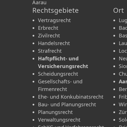
Aarau
Rechtsgebiete
Ort
Vertragsrecht
Lu
Erbrecht
Ba
Zivilrecht
Bas
Handelsrecht
La
Strafrecht
Lo
Haftpflicht- und
Neu
Versicherungsrecht
Sio
Scheidungsrecht
Ch
Gesellschafts- und
Aa
Firmenrecht
Be
Ehe- und Konkubinatsrecht
Fri
Bau- und Planungsrecht
Win
Planungsrecht
Zür
Verwaltungsrecht
Sol