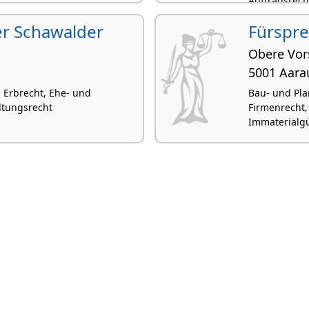
Auftragsrech
der Schawalder
Fürspre
Obere Vor
5001 Aara
, Erbrecht, Ehe- und
Bau- und Pla
ltungsrecht
Firmenrecht,
Immaterialgü