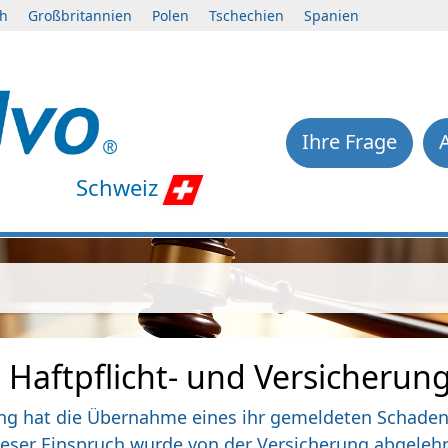
ch
Großbritannien
Polen
Tschechien
Spanien
Ihre Frage
Schweiz
 Haftpflicht- und Versicherun
ung hat die Übernahme eines ihr gemeldeten Schaden
eser Einspruch wurde von der Versicherung abgelehn