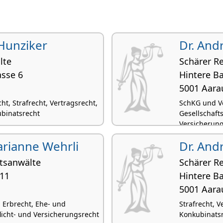
 Hunziker
Dr. And
lte
Schärer R
asse 6
Hintere B
5001 Aara
t, Strafrecht, Vertragsrecht,
SchKG und Ve
ubinatsrecht
Gesellschafts
Versicherung
Marianne Wehrli
Dr. An
htsanwälte
Schärer R
 11
Hintere B
5001 Aara
, Erbrecht, Ehe- und
Strafrecht, V
licht- und Versicherungsrecht
Konkubinatsr