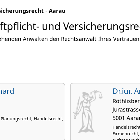
rsicherungsrecht
-
Aarau
tpflicht- und Versicherungsre
ehenden Anwälten den Rechtsanwalt Ihres Vertrauens 
nhard
Dr.iur.
Röthlisbe
Jurastrass
5001 Aara
 Planungsrecht, Handelsrecht,
Handelsrecht
Firmenrecht,