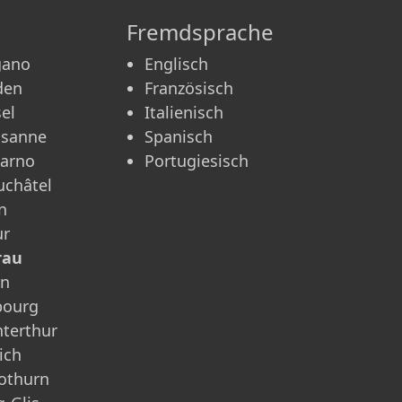
Fremdsprache
gano
Englisch
den
Französisch
el
Italienisch
usanne
Spanisch
carno
Portugiesisch
châtel
n
ur
rau
rn
bourg
terthur
ich
othurn