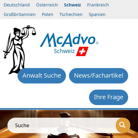
Deutschland
Österreich
Schweiz
Frankreich
Großbritannien
Polen
Tschechien
Spanien
Schweiz
Anwalt Suche
News/Fachartikel
Ihre Frage
Suche