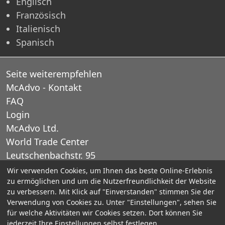
Englisch
Französisch
Italienisch
Spanisch
Seite weiterempfehlen
McAdvo - Kontakt
FAQ
Login
McAdvo Ltd.
World Trade Center
Leutschenbachstr. 95
CH-8050 Zurich
Wir verwenden Cookies, um Ihnen das beste Online-Erlebnis
zu ermöglichen und um die Nutzerfreundlichkeit der Website
Schweiz
zu verbessern. Mit Klick auf "Einverstanden" stimmen Sie der
Verwendung von Cookies zu. Unter "Einstellungen", sehen Sie
E-Mail: office@mcadvo.com
für welche Aktivitäten wir Cookies setzen. Dort können Sie
jederzeit Ihre Einstellungen selbst festlegen.