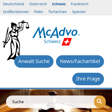
Deutschland
Österreich
Schweiz
Frankreich
Großbritannien
Polen
Tschechien
Spanien
Schweiz
Anwalt Suche
News/Fachartikel
Ihre Frage
Suche