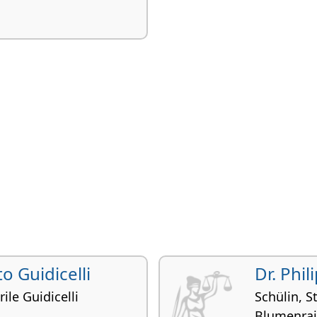
to Guidicelli
Dr. Phi
ile Guidicelli
Schülin, 
Blumenrai