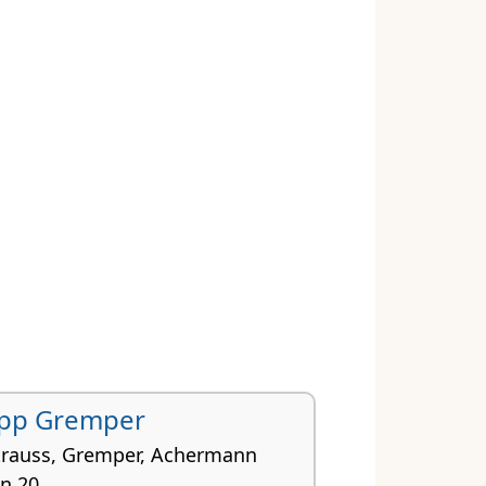
lipp Gremper
Strauss, Gremper, Achermann
n 20