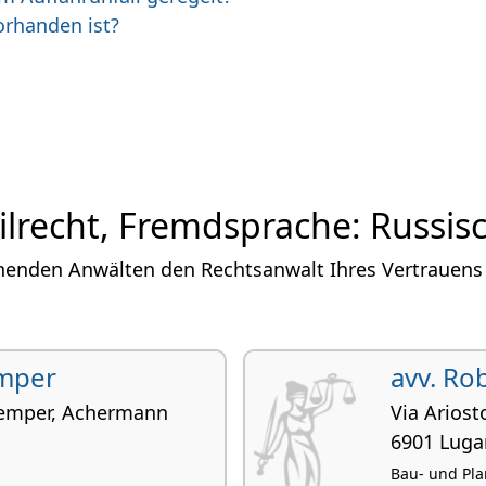
orhanden ist?
ilrecht, Fremdsprache: Russisc
henden Anwälten den Rechtsanwalt Ihres Vertrauens i
emper
avv. Ro
Gremper, Achermann
Via Ariost
6901 Lug
Bau- und Pla