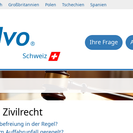
ch
Großbritannien
Polen
Tschechien
Spanien
Ihre Frage
Schweiz
Zivilrecht
befreiung in der Regel?
m Auffahrunfall geregelt?