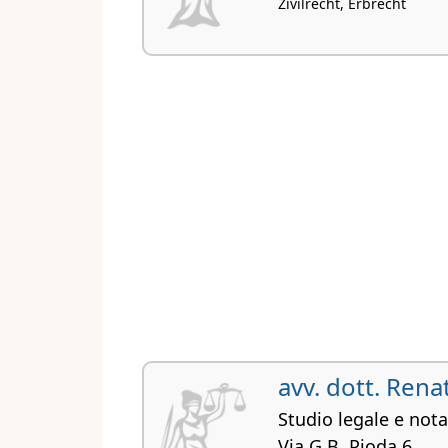
Zivilrecht, Erbrecht
avv. dott. Rena
Studio legale e notar
Via G.B. Pioda 6