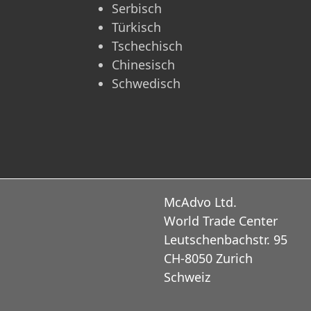
Serbisch
Türkisch
Tschechisch
Chinesisch
Schwedisch
McAdvo Ltd.
World Trade Center
Leutschenbachstr. 95
CH-8050 Zurich
Schweiz