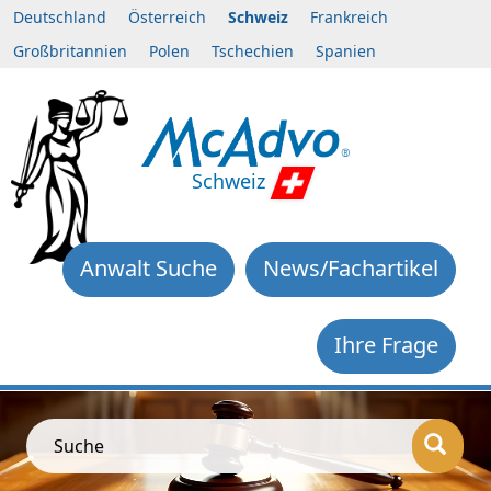
Deutschland
Österreich
Schweiz
Frankreich
Großbritannien
Polen
Tschechien
Spanien
Schweiz
Anwalt Suche
News/Fachartikel
Ihre Frage
Suche