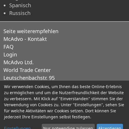
Spanisch
Russisch
Seite weiterempfehlen
McAdvo - Kontakt
FAQ
Login
McAdvo Ltd.
World Trade Center
Leutschenbachstr. 95
CH-8050 Zurich
Wir verwenden Cookies, um Ihnen das beste Online-Erlebnis
zu ermöglichen und um die Nutzerfreundlichkeit der Website
Schweiz
zu verbessern. Mit Klick auf "Einverstanden" stimmen Sie der
Verwendung von Cookies zu. Unter "Einstellungen", sehen Sie
E-Mail: office@mcadvo.com
für welche Aktivitäten wir Cookies setzen. Dort können Sie
jederzeit Ihre Einstellungen selbst festlegen.
© 2005-2025 McAdvo Ltd.
Einstellungen
Nur notwendige zulassen
Akzeptieren