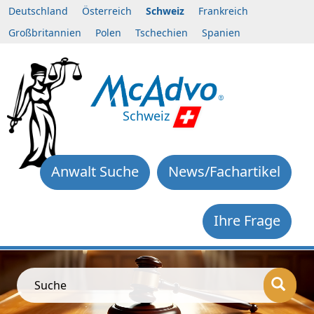
Deutschland
Österreich
Schweiz
Frankreich
Großbritannien
Polen
Tschechien
Spanien
Schweiz
Anwalt Suche
News/Fachartikel
Ihre Frage
Suche