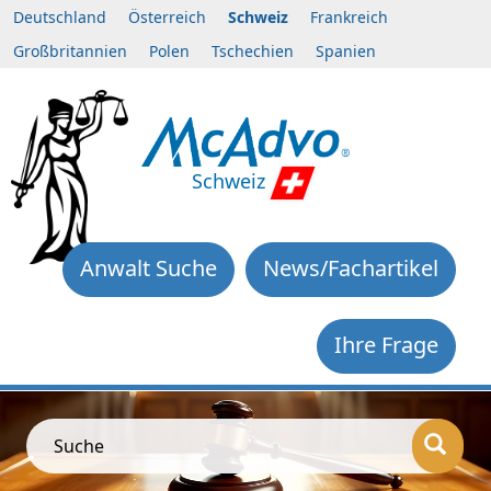
Deutschland
Österreich
Schweiz
Frankreich
Großbritannien
Polen
Tschechien
Spanien
Schweiz
Anwalt Suche
News/Fachartikel
Ihre Frage
Suche