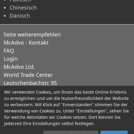
Chinesisch
Dänisch
Seite weiterempfehlen
McAdvo - Kontakt
FAQ
Login
McAdvo Ltd.
World Trade Center
Leutschenbachstr. 95
CH-8050 Zurich
Wir verwenden Cookies, um Ihnen das beste Online-Erlebnis
zu ermöglichen und um die Nutzerfreundlichkeit der Website
Schweiz
zu verbessern. Mit Klick auf "Einverstanden" stimmen Sie der
Verwendung von Cookies zu. Unter "Einstellungen", sehen Sie
E-Mail: office@mcadvo.com
für welche Aktivitäten wir Cookies setzen. Dort können Sie
jederzeit Ihre Einstellungen selbst festlegen.
© 2005-2025 McAdvo Ltd.