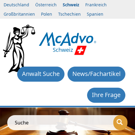
Deutschland
Österreich
Schweiz
Frankreich
Großbritannien
Polen
Tschechien
Spanien
Schweiz
Anwalt Suche
News/Fachartikel
Ihre Frage
Suche