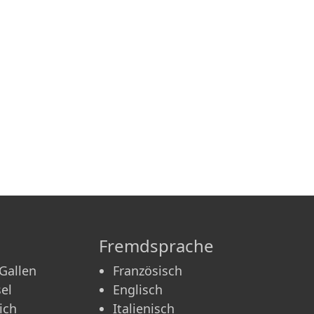
Fremdsprache
 Gallen
Französisch
el
Englisch
ich
Italienisch