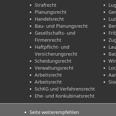
Strafrecht
Lu
Planungsrecht
Ge
Handelsrecht
Luz
Bau- und Planungsrecht
Be
Gesellschafts- und
Fri
Firmenrecht
Zu
Haftpflicht- und
La
Versicherungsrecht
Ba
Scheidungsrecht
Win
Verwaltungsrecht
Lo
Arbeitsrecht
Aa
Arbeitsrecht
Sio
SchKG und Verfahrensrecht
Ehe- und Konkubinatsrecht
Seite weiterempfehlen