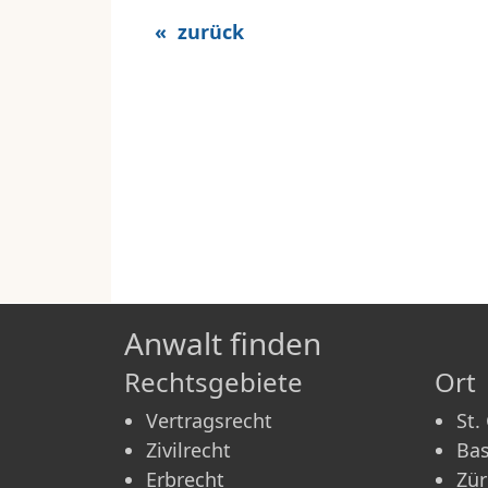
« zurück
Anwalt finden
Rechtsgebiete
Ort
Vertragsrecht
St.
Zivilrecht
Bas
Erbrecht
Zür