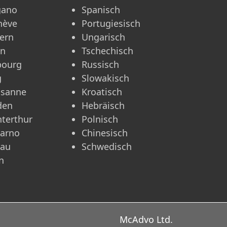
gano
Spanisch
nève
Portugiesisch
ern
Ungarisch
rn
Tschechisch
bourg
Russisch
g
Slowakisch
usanne
Kroatisch
den
Hebräisch
terthur
Polnisch
carno
Chinesisch
rau
Schwedisch
n
McAdvo Ltd.