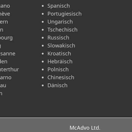
gano
Spanisch
nève
Portugiesisch
ern
Ungarisch
rn
Tschechisch
bourg
Russisch
g
Slowakisch
usanne
Kroatisch
den
Hebräisch
terthur
Polnisch
carno
Chinesisch
rau
Dänisch
n
McAdvo Ltd.