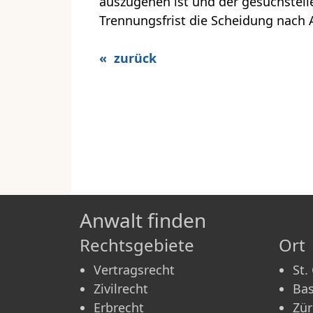
auszugehen ist und der gesuchstell
Trennungsfrist die Scheidung nach A
« zurück
Anwalt finden
Rechtsgebiete
Ort
Vertragsrecht
St.
Zivilrecht
Bas
Erbrecht
Zür