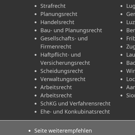
Strafrecht
Lu
Planungsrecht
Ge
Handelsrecht
Luz
Bau- und Planungsrecht
Be
Gesellschafts- und
Fri
Firmenrecht
Zu
Haftpflicht- und
La
Versicherungsrecht
Ba
Scheidungsrecht
Win
Verwaltungsrecht
Lo
Arbeitsrecht
Aa
Arbeitsrecht
Sio
SchKG und Verfahrensrecht
Ehe- und Konkubinatsrecht
Seite weiterempfehlen