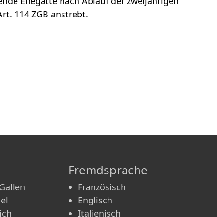
ende Ehegatte nach Ablauf der zweijährigen
rt. 114 ZGB anstrebt.
Fremdsprache
 Gallen
Französisch
el
Englisch
ich
Italienisch