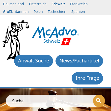
Deutschland
Österreich
Schweiz
Frankreich
Großbritannien
Polen
Tschechien
Spanien
Schweiz
Anwalt Suche
News/Fachartikel
Ihre Frage
Suche