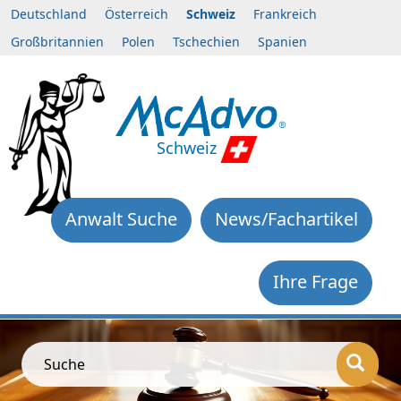
Deutschland
Österreich
Schweiz
Frankreich
Großbritannien
Polen
Tschechien
Spanien
Schweiz
Anwalt Suche
News/Fachartikel
Ihre Frage
Suche