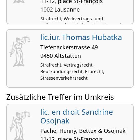
11-12, place St-François
1002 Lausanne
Strafrecht, Werkvertrags- und
Auftragsrecht, Arbeitsrecht, Miet- und
Pachtrecht, Scheidungsrecht
lic.iur. Thomas Hubatka
Tiefenackerstrasse 49
9450 Altstätten
Strafrecht, Vertragsrecht,
Beurkundungsrecht, Erbrecht,
Strassenverkehrsrecht
Zusätzliche Treffer im Umkreis
lic. en droit Sandrine
Osojnak
Pache, Henny, Bettex & Osojnak
11-12, place St-François