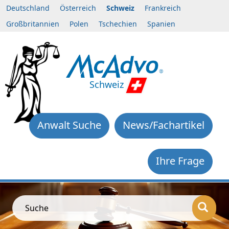
Deutschland
Österreich
Schweiz
Frankreich
Großbritannien
Polen
Tschechien
Spanien
Schweiz
Anwalt Suche
News/Fachartikel
Ihre Frage
Suche