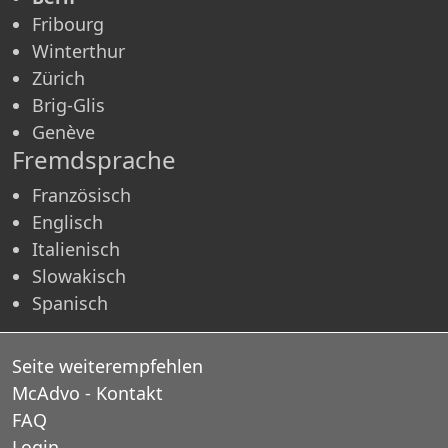
Fribourg
Winterthur
Zürich
Brig-Glis
Genève
Fremdsprache
Französisch
Englisch
Italienisch
Slowakisch
Spanisch
Seite weiterempfehlen
McAdvo - Kontakt
FAQ
Login