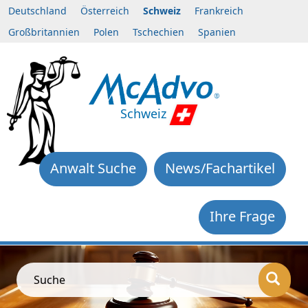
Deutschland
Österreich
Schweiz
Frankreich
Großbritannien
Polen
Tschechien
Spanien
Schweiz
Anwalt Suche
News/Fachartikel
Ihre Frage
Suche