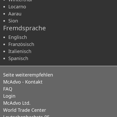
Locarno
Aarau
Sion
Fremdsprache
Englisch
Französisch
Italienisch
Spanisch
Seite weiterempfehlen
McAdvo - Kontakt
FAQ
Login
McAdvo Ltd.
World Trade Center
Leutschenbachstr. 95