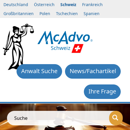
Deutschland
Österreich
Schweiz
Frankreich
Großbritannien
Polen
Tschechien
Spanien
Schweiz
Anwalt Suche
News/Fachartikel
Ihre Frage
Suche