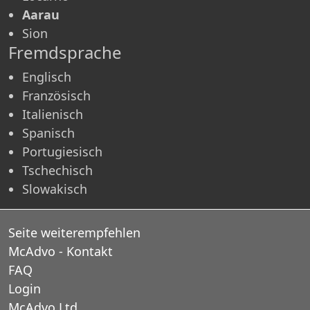
Aarau
Sion
Fremdsprache
Englisch
Französisch
Italienisch
Spanisch
Portugiesisch
Tschechisch
Slowakisch
Seite weiterempfehlen
McAdvo - Kontakt
FAQ
Login
McAdvo Ltd.