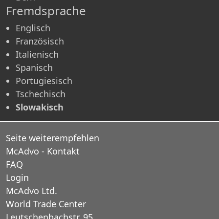
Fremdsprache
Englisch
Französisch
Italienisch
Spanisch
Portugiesisch
Tschechisch
Slowakisch
Seite weiterempfehlen
McAdvo - Kontakt
FAQ
Login
McAdvo Ltd.
World Trade Center
Leutschenbachstr. 95