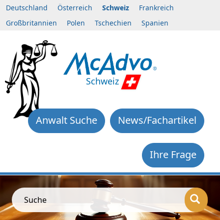
Deutschland
Österreich
Schweiz
Frankreich
Großbritannien
Polen
Tschechien
Spanien
Schweiz
Anwalt Suche
News/Fachartikel
Ihre Frage
Suche