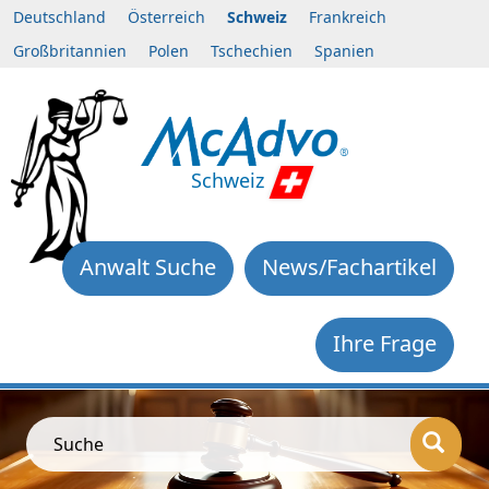
Deutschland
Österreich
Schweiz
Frankreich
Großbritannien
Polen
Tschechien
Spanien
Schweiz
Anwalt Suche
News/Fachartikel
Ihre Frage
Suche