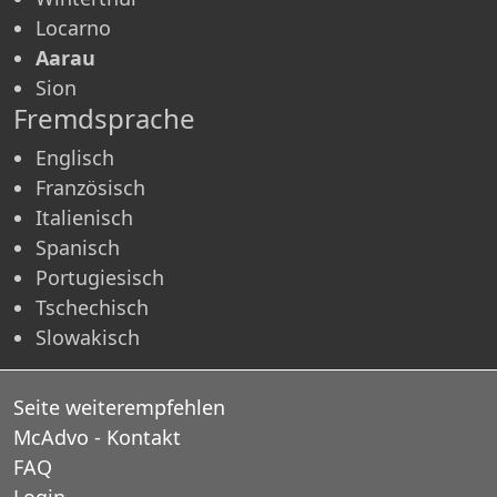
Locarno
Aarau
Sion
Fremdsprache
Englisch
Französisch
Italienisch
Spanisch
Portugiesisch
Tschechisch
Slowakisch
Seite weiterempfehlen
McAdvo - Kontakt
FAQ
Login