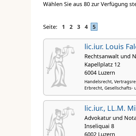
Wählen Sie aus 80 zur Verfügung st
Seite:
1
2
3
4
5
lic.iur. Louis Fa
Rechtsanwalt und N
Kapellplatz 12
6004 Luzern
Handelsrecht, Vertragsr
Erbrecht, Gesellschafts-
lic.iur., LL.M. M
Advokatur und Nota
Inseliquai 8
6002 Luzern