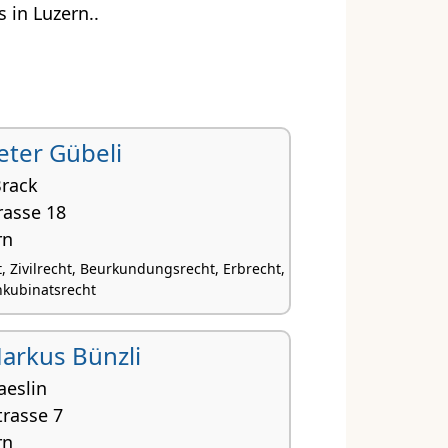
 in Luzern..
 Peter Gübeli
Brack
rasse 18
rn
, Zivilrecht, Beurkundungsrecht, Erbrecht,
nkubinatsrecht
 Markus Bünzli
aeslin
trasse 7
rn