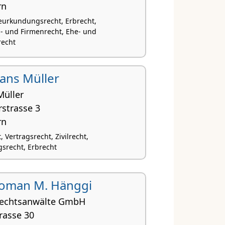
rn
Beurkundungsrecht, Erbrecht,
s- und Firmenrecht, Ehe- und
recht
Hans Müller
Müller
strasse 3
rn
 Vertragsrecht, Zivilrecht,
srecht, Erbrecht
. Roman M. Hänggi
Rechtsanwälte GmbH
rasse 30