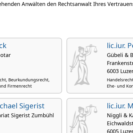
ehenden Anwälten den Rechtsanwalt Ihres Vertrauens
lck
lic.iur.
otar
Gübeli & 
Frankenst
6003 Luze
echt, Beurkundungsrecht,
Handelsrecht
 und Firmenrecht
Ehe- und Ko
ichael Sigerist
lic.iur.
riat Sigerist Zumbühl
Niggli & K
Eichwalds
6005 Luze