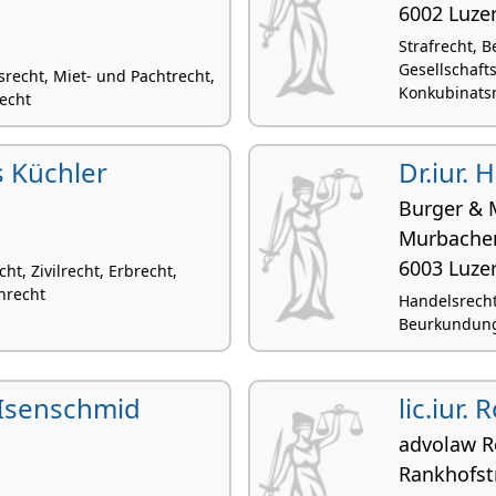
6002 Luze
Strafrecht, 
Gesellschaft
srecht, Miet- und Pachtrecht,
Konkubinats
echt
s Küchler
Dr.iur. 
Burger & 
Murbacher
6003 Luze
ht, Zivilrecht, Erbrecht,
nrecht
Handelsrecht,
Beurkundung
. Isenschmid
lic.iur
advolaw 
Rankhofst