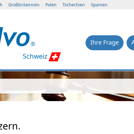
ch
Großbritannien
Polen
Tschechien
Spanien
Ihre Frage
Schweiz
zern.