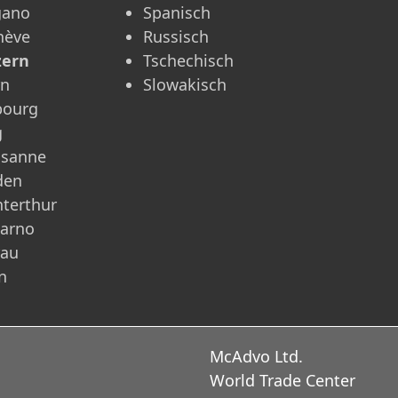
gano
Spanisch
nève
Russisch
zern
Tschechisch
rn
Slowakisch
bourg
g
usanne
den
terthur
carno
rau
n
McAdvo Ltd.
World Trade Center