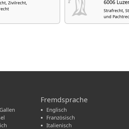
6006 Luze
ht, Zivilrecht,
recht
Strafrecht, S
und Pachtrec
Fremdsprache
 Gallen
Englisch
el
Französisch
ich
Italienisch