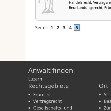
Handelsrecht, Vertragsrec
Beurkundungsrecht, Erb
Seite:
1
2
3
4
5
Anwalt finden
Luzern
Rechtsgebiete
Ort
Erbrecht
St.
Vertragsrecht
Bas
Gesellschafts- und
Zür