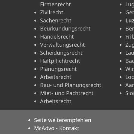
Firmenrecht
Lu
Zivilrecht
Ge
Sachenrecht
Lu
Beurkundungsrecht
Be
Handelsrecht
Fri
Verwaltungsrecht
Zu
Scheidungsrecht
La
Haftpflichtrecht
Ba
Planungsrecht
Win
Arbeitsrecht
Lo
Bau- und Planungsrecht
Aa
Miet- und Pachtrecht
Sio
Arbeitsrecht
Seite weiterempfehlen
McAdvo - Kontakt