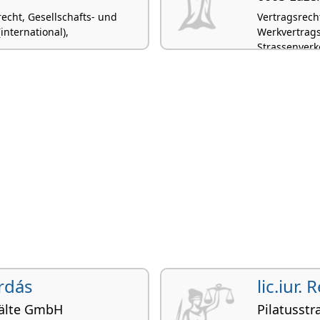
echt, Gesellschafts- und
Vertragsrecht
international),
Werkvertrags
Strassenverk
Ordás
lic.iur.
älte GmbH
Pilatusstr