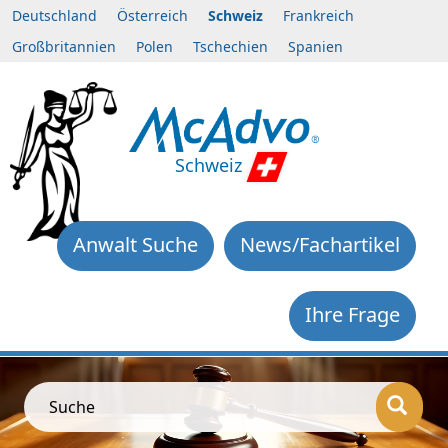
Deutschland
Österreich
Schweiz
Frankreich
Großbritannien
Polen
Tschechien
Spanien
Schweiz
Anwalt Suche
News/Fachartikel
Ihre Frage
Suche