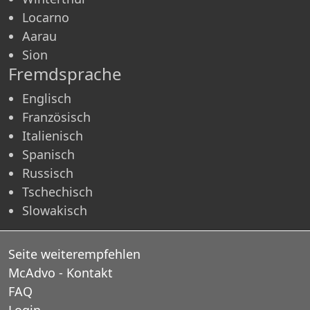
Locarno
Aarau
Sion
Fremdsprache
Englisch
Französisch
Italienisch
Spanisch
Russisch
Tschechisch
Slowakisch
Seite weiterempfehlen
McAdvo - Kontakt
FAQ
Login