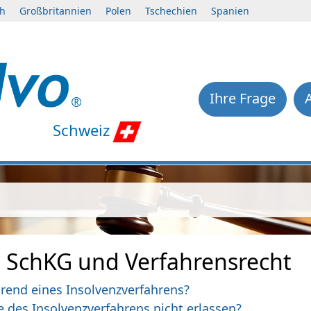
ch
Großbritannien
Polen
Tschechien
Spanien
Ihre Frage
Schweiz
m SchKG und Verfahrensrecht
rend eines Insolvenzverfahrens?
des Insolvenzverfahrens nicht erlassen?