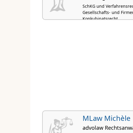
SchKG und Verfahrensrech
Gesellschafts- und Firme
Konkubinatsrecht
MLaw Michèle 
advolaw Rechtsanw