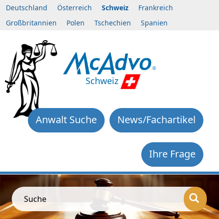
Deutschland
Österreich
Schweiz
Frankreich
Großbritannien
Polen
Tschechien
Spanien
Schweiz
Anwalt Suche
News/Fachartikel
Ihre Frage
Suche