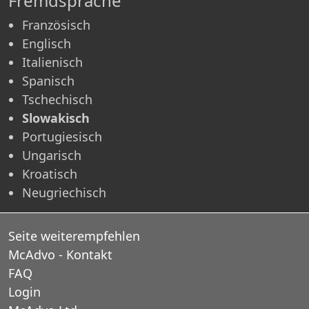
Fremdsprache
Französisch
Englisch
Italienisch
Spanisch
Tschechisch
Slowakisch
Portugiesisch
Ungarisch
Kroatisch
Neugriechisch
Seite weiterempfehlen
McAdvo - Kontakt
FAQ
Login