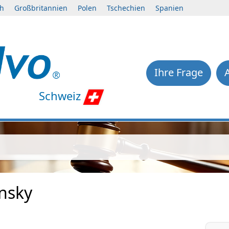
ch
Großbritannien
Polen
Tschechien
Spanien
Ihre Frage
Schweiz
ensky