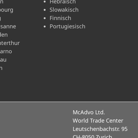
rn
Hebräisch
bourg
Slowakisch
g
Finnisch
usanne
Portugiesisch
den
terthur
carno
rau
n
McAdvo Ltd.
World Trade Center
Leutschenbachstr. 95
CH-8050 Zurich