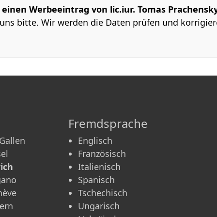
m einen Werbeeintrag von lic.iur. Tomas Prachensk
uns bitte. Wir werden die Daten prüfen und korrigier
Fremdsprache
 Gallen
Englisch
el
Französisch
ich
Italienisch
gano
Spanisch
nève
Tschechisch
ern
Ungarisch