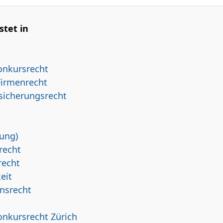
stet in
onkursrecht
Firmenrecht
rsicherungsrecht
ung)
recht
recht
eit
nsrecht
onkursrecht Zürich