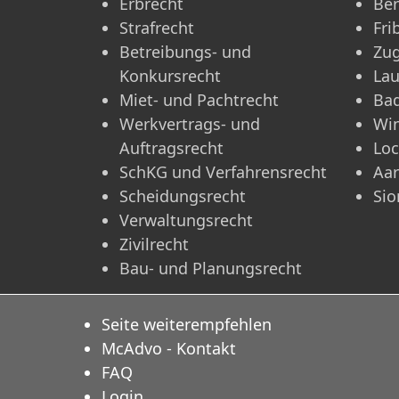
Erbrecht
Be
Strafrecht
Fri
Betreibungs- und
Zu
Konkursrecht
La
Miet- und Pachtrecht
Ba
Werkvertrags- und
Win
Auftragsrecht
Lo
SchKG und Verfahrensrecht
Aa
Scheidungsrecht
Sio
Verwaltungsrecht
Zivilrecht
Bau- und Planungsrecht
Seite weiterempfehlen
McAdvo - Kontakt
FAQ
Login