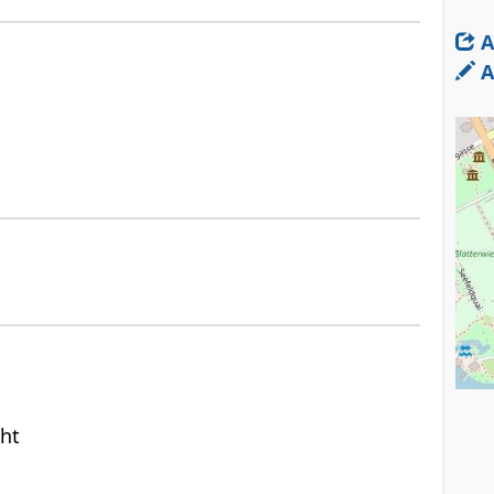
A
A
cht