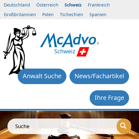
Deutschland
Österreich
Schweiz
Frankreich
Großbritannien
Polen
Tschechien
Spanien
Schweiz
Anwalt Suche
News/Fachartikel
Ihre Frage
Suche