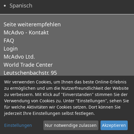
Spanisch
Seite weiterempfehlen
McAdvo - Kontakt
FAQ
Login
McAdvo Ltd.
World Trade Center
Leutschenbachstr. 95
CH-8050 Zurich
Wir verwenden Cookies, um Ihnen das beste Online-Erlebnis
zu ermöglichen und um die Nutzerfreundlichkeit der Website
Schweiz
zu verbessern. Mit Klick auf "Einverstanden" stimmen Sie der
Verwendung von Cookies zu. Unter "Einstellungen", sehen Sie
E-Mail: office@mcadvo.com
für welche Aktivitäten wir Cookies setzen. Dort können Sie
jederzeit Ihre Einstellungen selbst festlegen.
© 2005-2025 McAdvo Ltd.
Einstellungen
Nur notwendige zulassen
Akzeptieren
Impressum
Kontaktieren Sie uns