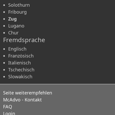
Solothurn
Fribourg
Zug
Lugano
Chur
Fremdsprache
Englisch
Französisch
Italienisch
Tschechisch
Slowakisch
Seite weiterempfehlen
McAdvo - Kontakt
FAQ
Login