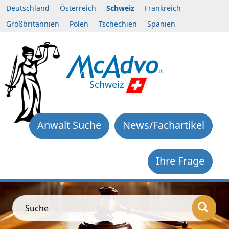
Deutschland
Österreich
Schweiz
Frankreich
Großbritannien
Polen
Tschechien
Spanien
Schweiz
Anwalt Suche
News/Fachartikel
Ihre Frage
Suche