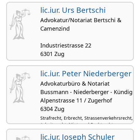
lic.iur. Urs Bertschi
Advokatur/Notariat Bertschi &
Camenzind
Industriestrasse 22
6301 Zug
Vertragsrecht, Zivilrecht,
Beurkundungsrecht, Ehe- und
lic.iur. Peter Niederberger
Konkubinatsrecht, Verwaltungsrecht
Advokaturbüro & Notariat
Bussmann - Niederberger - Kündig
Alpenstrasse 11 / Zugerhof
6304 Zug
Strafrecht, Erbrecht, Strassenverkehrsrecht,
Arbeitsrecht, Miet- und Pachtrecht
lic.iur. Joseph Schuler