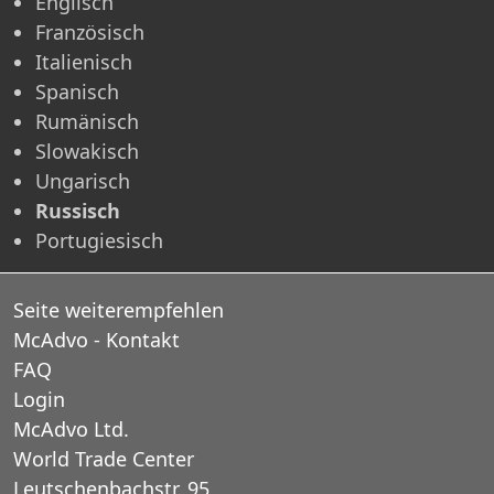
Englisch
Französisch
Italienisch
Spanisch
Rumänisch
Slowakisch
Ungarisch
Russisch
Portugiesisch
Seite weiterempfehlen
McAdvo - Kontakt
FAQ
Login
McAdvo Ltd.
World Trade Center
Leutschenbachstr. 95