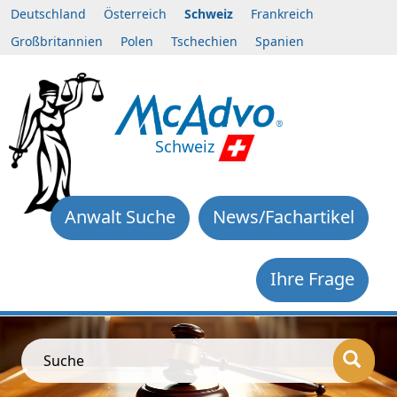
Deutschland
Österreich
Schweiz
Frankreich
Großbritannien
Polen
Tschechien
Spanien
Schweiz
Anwalt Suche
News/Fachartikel
Ihre Frage
Suche