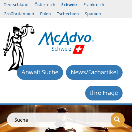
Deutschland
Österreich
Schweiz
Frankreich
Großbritannien
Polen
Tschechien
Spanien
Schweiz
Anwalt Suche
News/Fachartikel
Ihre Frage
Suche