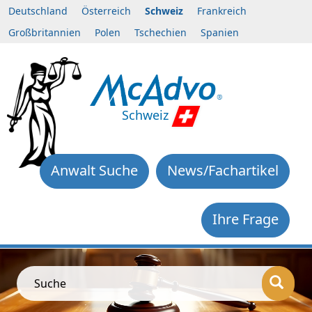
Deutschland
Österreich
Schweiz
Frankreich
Großbritannien
Polen
Tschechien
Spanien
Schweiz
Anwalt Suche
News/Fachartikel
Ihre Frage
Suche