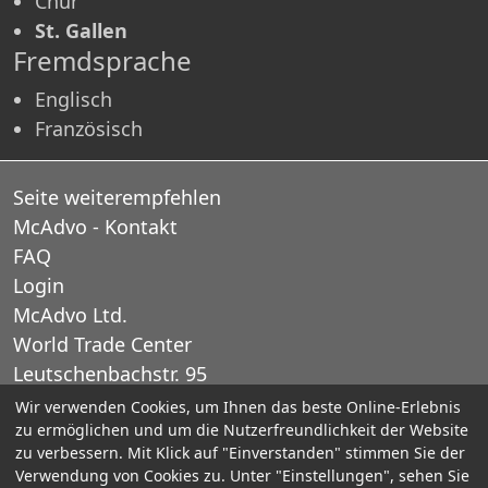
Chur
St. Gallen
Fremdsprache
Englisch
Französisch
Seite weiterempfehlen
McAdvo - Kontakt
FAQ
Login
McAdvo Ltd.
World Trade Center
Leutschenbachstr. 95
CH-8050 Zurich
Wir verwenden Cookies, um Ihnen das beste Online-Erlebnis
zu ermöglichen und um die Nutzerfreundlichkeit der Website
Schweiz
zu verbessern. Mit Klick auf "Einverstanden" stimmen Sie der
Verwendung von Cookies zu. Unter "Einstellungen", sehen Sie