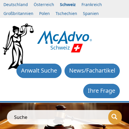
Deutschland
Österreich
Schweiz
Frankreich
Großbritannien
Polen
Tschechien
Spanien
Schweiz
Anwalt Suche
News/Fachartikel
Ihre Frage
Suche