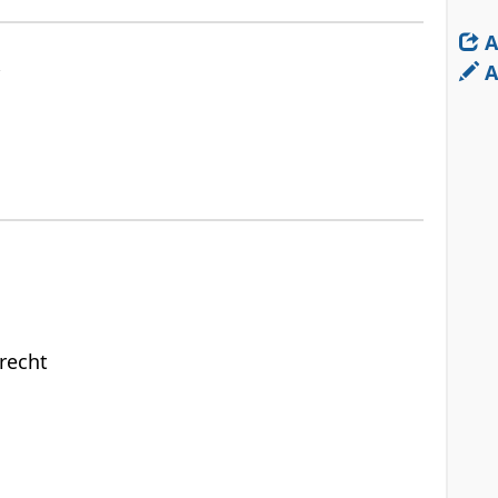
A
A
recht