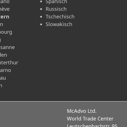
gano
Spanisch
nève
Russisch
zern
Tschechisch
rn
Slowakisch
bourg
g
usanne
den
terthur
carno
rau
n
McAdvo Ltd.
World Trade Center
Leutschenbachstr. 95