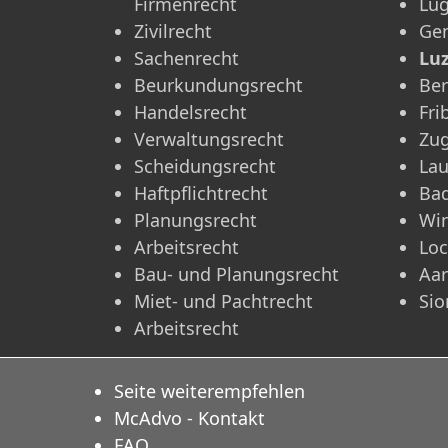
Firmenrecht
Lu
Zivilrecht
Ge
Sachenrecht
Lu
Beurkundungsrecht
Be
Handelsrecht
Fri
Verwaltungsrecht
Zu
Scheidungsrecht
La
Haftpflichtrecht
Ba
Planungsrecht
Win
Arbeitsrecht
Lo
Bau- und Planungsrecht
Aa
Miet- und Pachtrecht
Sio
Arbeitsrecht
Seite weiterempfehlen
McAdvo - Kontakt
FAQ