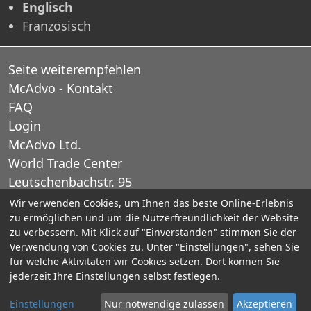
Englisch
Französisch
Seite weiterempfehlen
McAdvo - Kontakt
FAQ
Login
McAdvo Ltd.
World Trade Center
Leutschenbachstr. 95
CH-8050 Zurich
Wir verwenden Cookies, um Ihnen das beste Online-Erlebnis
zu ermöglichen und um die Nutzerfreundlichkeit der Website
Schweiz
zu verbessern. Mit Klick auf "Einverstanden" stimmen Sie der
Verwendung von Cookies zu. Unter "Einstellungen", sehen Sie
E-Mail: office@mcadvo.com
für welche Aktivitäten wir Cookies setzen. Dort können Sie
jederzeit Ihre Einstellungen selbst festlegen.
© 2005-2025 McAdvo Ltd.
Einstellungen
Nur notwendige zulassen
Akzeptieren