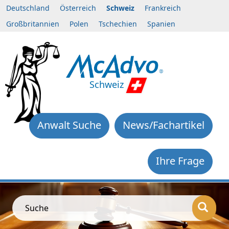
Deutschland
Österreich
Schweiz
Frankreich
Großbritannien
Polen
Tschechien
Spanien
Schweiz
Anwalt Suche
News/Fachartikel
Ihre Frage
Suche